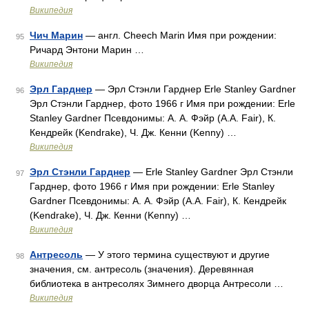
Википедия
Чич Марин
— англ. Cheech Marin Имя при рождении:
95
Ричард Энтони Марин …
Википедия
Эрл Гарднер
— Эрл Стэнли Гарднер Erle Stanley Gardner
96
Эрл Стэнли Гарднер, фото 1966 г Имя при рождении: Erle
Stanley Gardner Псевдонимы: А. А. Фэйр (A.A. Fair), К.
Кендрейк (Kendrake), Ч. Дж. Кенни (Kenny) …
Википедия
Эрл Стэнли Гарднер
— Erle Stanley Gardner Эрл Стэнли
97
Гарднер, фото 1966 г Имя при рождении: Erle Stanley
Gardner Псевдонимы: А. А. Фэйр (A.A. Fair), К. Кендрейк
(Kendrake), Ч. Дж. Кенни (Kenny) …
Википедия
Антресоль
— У этого термина существуют и другие
98
значения, см. антресоль (значения). Деревянная
библиотека в антресолях Зимнего дворца Антресоли …
Википедия