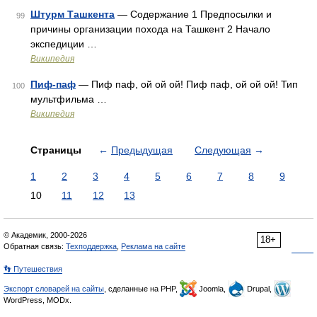
Штурм Ташкента
— Содержание 1 Предпосылки и
99
причины организации похода на Ташкент 2 Начало
экспедиции …
Википедия
Пиф-паф
— Пиф паф, ой ой ой! Пиф паф, ой ой ой! Тип
100
мультфильма …
Википедия
Страницы
←
Предыдущая
Следующая
→
1
2
3
4
5
6
7
8
9
10
11
12
13
© Академик, 2000-2026
18+
Обратная связь:
Техподдержка
,
Реклама на сайте
👣 Путешествия
Экспорт словарей на сайты
, сделанные на PHP,
Joomla,
Drupal,
WordPress, MODx.